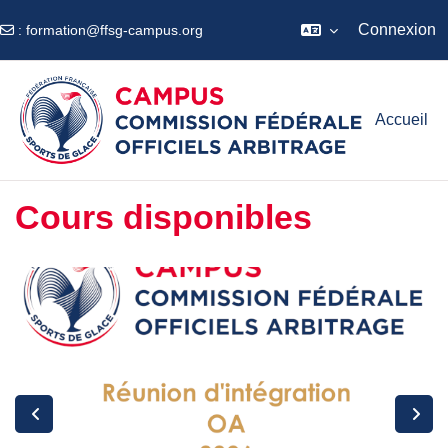
Connexion
:
formation@ffsg-campus.org
Passer au contenu principal
Accueil
Cours disponibles